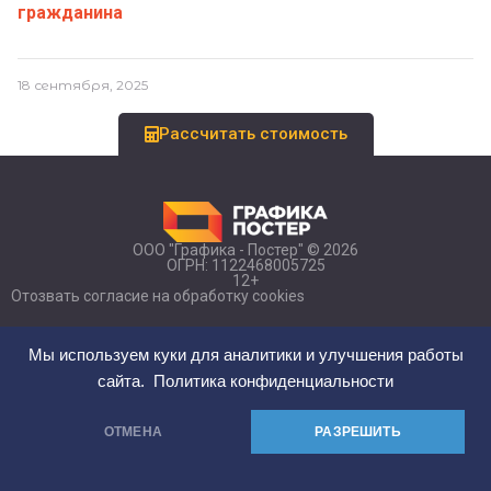
гражданина
18 сентября, 2025
Рассчитать стоимость
ООО "Графика - Постер" © 2026
ОГРН: 1122468005725
12+
Отозвать согласие на обработку cookies
Мы в социальных сетях
Мы используем куки для аналитики и улучшения работы
Элемент списка
сайта.
Политика конфиденциальности
г. Красноярск, ул. Курчатова, д. 1а, п. 26
+7 (391) 2-902-333
ОТМЕНА
РАЗРЕШИТЬ
grafikaposter24@gmail.com