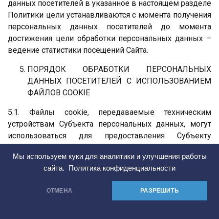
данных посетителей в указанное в настоящем разделе
Политики цели устанавливаются с момента получения
персональных данных посетителей до момента
достижения цели обработки персональных данных –
ведение статистики посещений Сайта.
ПОРЯДОК ОБРАБОТКИ ПЕРСОНАЛЬНЫХ
ДАННЫХ ПОСЕТИТЕЛЕЙ С ИСПОЛЬЗОВАНИЕМ
ФАЙЛОВ COOKIE
5.1. Файлы cookie, передаваемые техническим
устройствам Субъекта персональных данных, могут
использоваться для предоставления Субъекту
персональных данных персонализированных функций
Мы используем куки для аналитики и улучшения работы
Сайта, для персональной рекламы, которая
сайта.
Политика конфиденциальности
показывается
Субъекту персональных данных, в статистических и
ОТМЕНА
РАЗРЕШИТЬ
исследовательских целях, а также для улучшения
Рассчитать стоимость
работы Сайта.